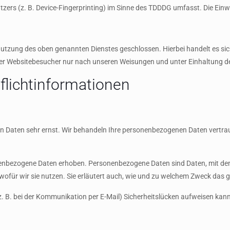
ers (z. B. Device-Fingerprinting) im Sinne des TDDDG umfasst. Die Einwill
utzung des oben genannten Dienstes geschlossen. Hierbei handelt es sic
rer Websitebesucher nur nach unseren Weisungen und unter Einhaltung d
licht­informationen
hen Daten sehr ernst. Wir behandeln Ihre personenbezogenen Daten vertra
nbezogene Daten erhoben. Personenbezogene Daten sind Daten, mit denen 
ofür wir sie nutzen. Sie erläutert auch, wie und zu welchem Zweck das g
z. B. bei der Kommunikation per E-Mail) Sicherheitslücken aufweisen kann.