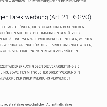
derzeit widerrufen. Die Rechtmäßigkeit der bis zum Widerruf
gen Direktwerbung (Art. 21 DSGVO)
ECHT, AUS GRÜNDEN, DIE SICH AUS IHRER BESONDEREN
CH FÜR EIN AUF DIESE BESTIMMUNGEN GESTÜTZTES
TZERKLÄRUNG. WENN SIE WIDERSPRUCH EINLEGEN, WERDEN
UTZWÜRDIGE GRÜNDE FÜR DIE VERARBEITUNG NACHWEISEN,
UNG ODER VERTEIDIGUNG VON RECHTSANSPRÜCHEN
RZEIT WIDERSPRUCH GEGEN DIE VERARBEITUNG SIE
LING, SOWEIT ES MIT SOLCHER DIREKTWERBUNG IN
UM ZWECKE DER DIREKTWERBUNG VERWENDET
gliedstaat ihres gewöhnlichen Aufenthalts, ihres