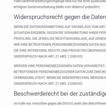
Viele Datenverarbeitungsvorgänge sind nur mit Ihrer ausdrücklic
erfolgten Datenverarbeitung bleibt vom Widerruf unberührt.
Widerspruchsrecht gegen die Daten
WENN DIE DATENVERARBEITUNG AUF GRUNDLAGE VON ART. 6 
SITUATION ERGEBEN, GEGEN DIE VERARBEITUNG IHRER PE
PROFILING. DIE JEWEILIGE RECHTSGRUNDLAGE, AUF DENE
WIR IHRE BETROFFENEN PERSONENBEZOGENEN DATEN NICH
DIE IHRE INTERESSEN, RECHTE UND FREIHEITEN ÜBERWI
(WIDERSPRUCH NACH ART. 21 ABS. 1 DSGVO).
WERDEN IHRE PERSONENBEZOGENEN DATEN VERARBEITET, U
BETREFFENDER PERSONENBEZOGENER DATEN ZUM ZWECKE DE
VERBINDUNG STEHT. WENN SIE WIDERSPRECHEN, WERDEN
(WIDERSPRUCH NACH ART. 21 ABS. 2 DSGVO).
Beschwerde­recht bei der zuständig
Im Falle von Verstößen gegen die DSGVO steht den Betroffenen 