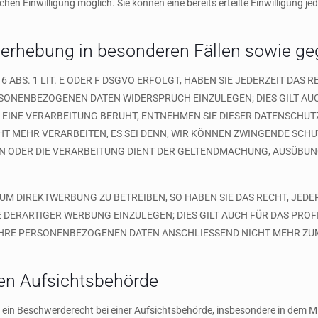
hen Einwilligung möglich. Sie können eine bereits erteilte Einwilligung je
erhebung in besonderen Fällen sowie ge
ABS. 1 LIT. E ODER F DSGVO ERFOLGT, HABEN SIE JEDERZEIT DAS R
RSONENBEZOGENEN DATEN WIDERSPRUCH EINZULEGEN; DIES GILT AU
N EINE VERARBEITUNG BERUHT, ENTNEHMEN SIE DIESER DATENSCHU
T MEHR VERARBEITEN, ES SEI DENN, WIR KÖNNEN ZWINGENDE SCH
EGEN ODER DIE VERARBEITUNG DIENT DER GELTENDMACHUNG, AUSÜB
M DIREKTWERBUNG ZU BETREIBEN, SO HABEN SIE DAS RECHT, JEDE
RARTIGER WERBUNG EINZULEGEN; DIES GILT AUCH FÜR DAS PROFI
 IHRE PERSONENBEZOGENEN DATEN ANSCHLIESSEND NICHT MEHR Z
en Aufsichts­behörde
ein Beschwerderecht bei einer Aufsichtsbehörde, insbesondere in dem Mit