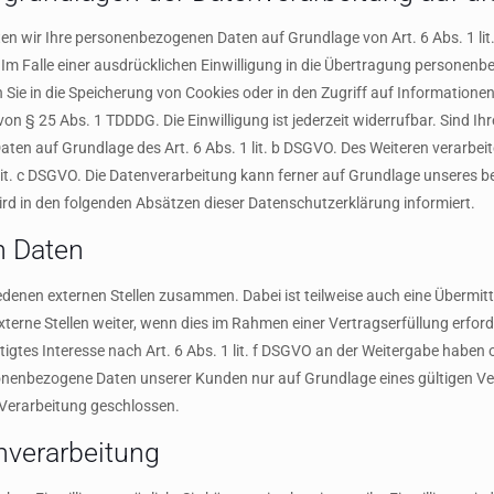
iten wir Ihre personenbezogenen Daten auf Grundlage von Art. 6 Abs. 1 lit
m Falle einer ausdrücklichen Einwilligung in die Übertragung personenbe
ie in die Speicherung von Cookies oder in den Zugriff auf Informationen in
on § 25 Abs. 1 TDDDG. Die Einwilligung ist jederzeit widerrufbar. Sind I
ten auf Grundlage des Art. 6 Abs. 1 lit. b DSGVO. Des Weiteren verarbeiten
 lit. c DSGVO. Die Datenverarbeitung kann ferner auf Grundlage unseres ber
wird in den folgenden Absätzen dieser Datenschutzerklärung informiert.
 Daten
edenen externen Stellen zusammen. Dabei ist teilweise auch eine Übermi
ne Stellen weiter, wenn dies im Rahmen einer Vertragserfüllung erforderli
igtes Interesse nach Art. 6 Abs. 1 lit. f DSGVO an der Weitergabe habe
onenbezogene Daten unserer Kunden nur auf Grundlage eines gültigen Vert
Verarbeitung geschlossen.
enverarbeitung